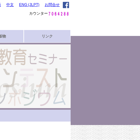
語
中文
ENG (JLPT)
お問合せ
カウンター
版物
リンク