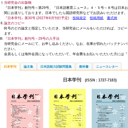
当研究会の出版物
『日本学刊』創刊号～第29号、『日本語教育ニュース』４・５号～８号は日本
関にお送りしております。日本でしたら国語研究所などでお読みいただけます。
『日本学刊』第30号 (2027年6月刊行予定)
投稿規定
投稿用紙
書式例
論文のコピー
何号のどの論文と指定していただき、当研究会にメールをいただければ、コピー
ます。
『日本学刊』創刊号－29号の入手法
当研究会にメールにて、お申し込みください。なお、在庫が切れたバックナンバ
ださい。
会員もしくは海外会員になっていただいて、年会費をお払いいただいた方には『
日本学刊
論文集
日本語能力試験問題集
教科書
ニュースレター
日本学刊
(ISSN : 1727-7183)