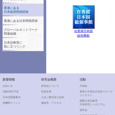
香港にある
日本政府関係団体
香港にある日本関係団体
グローバルネットワーク
在香港日本国
関連組織
総領事館
日本語教育に
役に立つリンク
新着情報
研究会概要
活動
お知らせ
研究会について
月例会
活動内容/予定
役員名簿
香港小中高生日本語スピーチ
コンテスト
日本語図書案内
入会ご案内及び会則
国際日本語教育・
他機関イベント
連絡先・アクセス
日本研究シンポジウム
奨学金